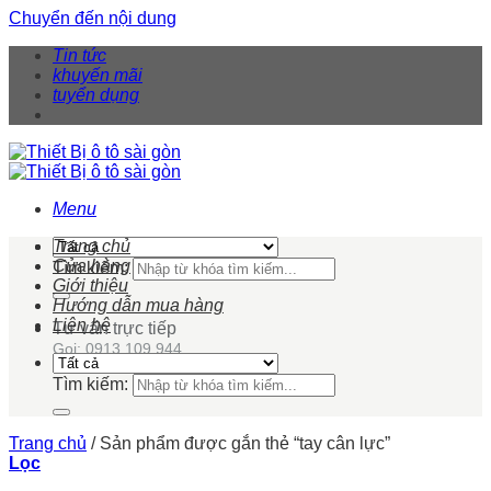
Chuyển đến nội dung
Tin tức
khuyến mãi
tuyển dụng
Menu
Trang chủ
Cửa hàng
Tìm kiếm:
Giới thiệu
Hướng dẫn mua hàng
Liên hệ
Tư vấn trực tiếp
Gọi: 0913 109 944
Tìm kiếm:
Trang chủ
/
Sản phẩm được gắn thẻ “tay cân lực”
Lọc