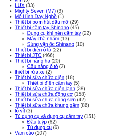
LUX
(33)
Mighty Seven (M7)
(3)
Mô Hình Dạy Nghề
(1)
Thiết bị bơm hút dầu mỡ
(29)
Thiết bị cầm tay Shinano
(45)
Dụng cụ khí nén cầm tay
(22)
Máy chà nhám
(13)
Súng vặn ốc Shinano
(10)
Thiết bị điện ô tô
(22)
Thiết bị JTC
(466)
Thiết bị nâng hạ
(20)
Cầu nâng ô tô
(2)
thiết bị rửa xe
(2)
Thiết bị sữa chữa điện
(18)
Thiết bị điện cầm tay
(5)
Thiết bị sửa chữa điện lạnh
(38)
Thiết bị sửa chữa động cơ
(158)
Thiết bị sửa chữa đồng sơn
(42)
Thiết bị sữa chữa khung gầm
(86)
tô vít
(3)
Tủ dụng cụ và dụng cụ cầm tay
(151)
Đầu tuýp
(62)
Tủ dụng cụ
(6)
Vam cảo
(107)