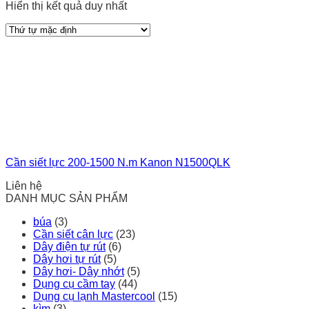
Hiển thị kết quả duy nhất
Cần siết lực 200-1500 N.m Kanon N1500QLK
Liên hệ
DANH MỤC SẢN PHẨM
búa
(3)
Cần siết cân lực
(23)
Dây điện tự rút
(6)
Dây hơi tự rút
(5)
Dây hơi- Dây nhớt
(5)
Dụng cụ cầm tay
(44)
Dụng cụ lạnh Mastercool
(15)
kìm
(3)