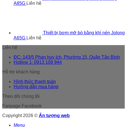
A85G
Liên hệ
Thiết bị bơm mỡ bò bằng khí nén Jolong
A65G
Liên hệ
Liên hệ
ĐC: 143/5 Phan huy ích, Phường 15, Quận Tân Bình
Hotline 1: 0913 109 944
Hỗ trợ khách hàng
Hình thức thanh toán
Hướng dẫn mua hàng
Theo dõi chúng tôi
Fanpage Facebook
Copyright 2026 ©
Ấn tượng web
Menu