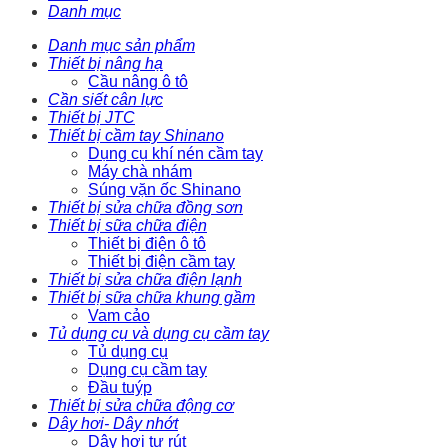
Danh mục
Danh mục sản phẩm
Thiết bị nâng hạ
Cầu nâng ô tô
Cần siết cân lực
Thiết bị JTC
Thiết bị cầm tay Shinano
Dụng cụ khí nén cầm tay
Máy chà nhám
Súng vặn ốc Shinano
Thiết bị sửa chữa đồng sơn
Thiết bị sữa chữa điện
Thiết bị điện ô tô
Thiết bị điện cầm tay
Thiết bị sửa chữa điện lạnh
Thiết bị sữa chữa khung gầm
Vam cảo
Tủ dụng cụ và dụng cụ cầm tay
Tủ dụng cụ
Dụng cụ cầm tay
Đầu tuýp
Thiết bị sửa chữa động cơ
Dây hơi- Dây nhớt
Dây hơi tự rút