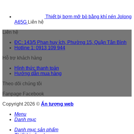
Thiết bị bơm mỡ bò bằng khí nén Jolong
A65G
Liên hệ
Liên hệ
ĐC: 143/5 Phan huy ích, Phường 15, Quận Tân Bình
Hotline 1: 0913 109 944
Hỗ trợ khách hàng
Hình thức thanh toán
Hướng dẫn mua hàng
Theo dõi chúng tôi
Fanpage Facebook
Copyright 2026 ©
Ấn tượng web
Menu
Danh mục
Danh mục sản phẩm