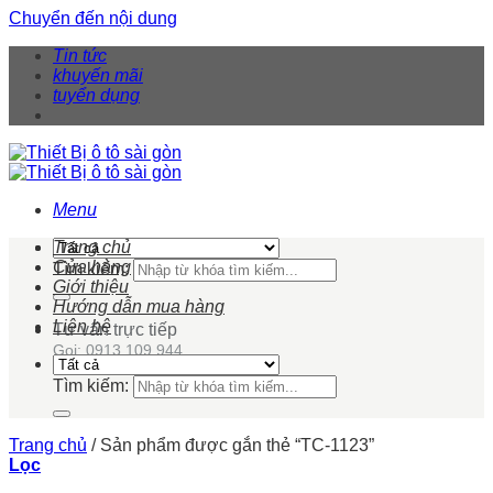
Chuyển đến nội dung
Tin tức
khuyến mãi
tuyển dụng
Menu
Trang chủ
Cửa hàng
Tìm kiếm:
Giới thiệu
Hướng dẫn mua hàng
Liên hệ
Tư vấn trực tiếp
Gọi: 0913 109 944
Tìm kiếm:
Trang chủ
/
Sản phẩm được gắn thẻ “TC-1123”
Lọc