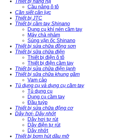
Thiết bị nâng hạ
Cầu nâng ô tô
Cần siết cân lực
Thiết bị JTC
Thiết bị cầm tay Shinano
Dụng cụ khí nén cầm tay
Máy chà nhám
Súng vặn ốc Shinano
Thiết bị sửa chữa đồng sơn
Thiết bị sữa chữa điện
Thiết bị điện ô tô
Thiết bị điện cầm tay
Thiết bị sửa chữa điện lạnh
Thiết bị sữa chữa khung gầm
Vam cảo
Tủ dụng cụ và dụng cụ cầm tay
Tủ dụng cụ
Dụng cụ cầm tay
Đầu tuýp
Thiết bị sửa chữa động cơ
Dây hơi- Dây nhớt
Dây hơi tự rút
Dây điện tự rút
Dây nhớt
Thiết bị bơm hút dầu mỡ