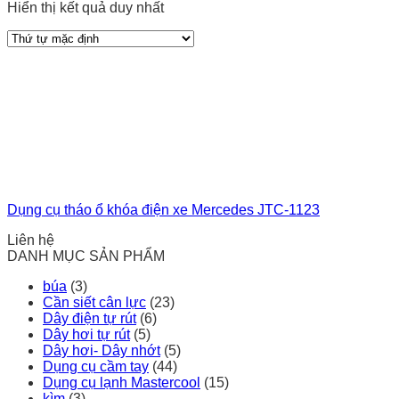
Hiển thị kết quả duy nhất
Dụng cụ tháo ổ khóa điện xe Mercedes JTC-1123
Liên hệ
DANH MỤC SẢN PHẨM
búa
(3)
Cần siết cân lực
(23)
Dây điện tự rút
(6)
Dây hơi tự rút
(5)
Dây hơi- Dây nhớt
(5)
Dụng cụ cầm tay
(44)
Dụng cụ lạnh Mastercool
(15)
kìm
(3)