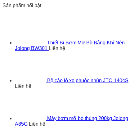
Sản phẩm nổi bật
Thiết Bị Bơm Mỡ Bò Bằng Khí Nén
Jolong BW301
Liên hệ
Bộ cảo lò xo phuộc nhún JTC-1404S
Liên hệ
Máy bơm mỡ bò thùng 200kg Jolong
A85G
Liên hệ