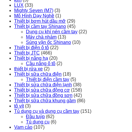
LUX
(33)
Mighty Seven (M7)
(3)
Mô Hình Dạy Nghề
(1)
Thiết bị bơm hút dầu mỡ
(29)
Thiết bị cầm tay Shinano
(45)
Dụng cụ khí nén cầm tay
(22)
Máy chà nhám
(13)
Súng vặn ốc Shinano
(10)
Thiết bị điện ô tô
(22)
Thiết bị JTC
(466)
Thiết bị nâng hạ
(20)
Cầu nâng ô tô
(2)
thiết bị rửa xe
(2)
Thiết bị sữa chữa điện
(18)
Thiết bị điện cầm tay
(5)
Thiết bị sửa chữa điện lạnh
(38)
Thiết bị sửa chữa động cơ
(158)
Thiết bị sửa chữa đồng sơn
(42)
Thiết bị sữa chữa khung gầm
(86)
tô vít
(3)
Tủ dụng cụ và dụng cụ cầm tay
(151)
Đầu tuýp
(62)
Tủ dụng cụ
(6)
Vam cảo
(107)