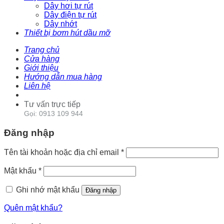
Dây hơi tự rút
Dây điện tự rút
Dây nhớt
Thiết bị bơm hút dầu mỡ
Trang chủ
Cửa hàng
Giới thiệu
Hướng dẫn mua hàng
Liên hệ
Tư vấn trực tiếp
Gọi: 0913 109 944
Đăng nhập
Tên tài khoản hoặc địa chỉ email
*
Mật khẩu
*
Ghi nhớ mật khẩu
Đăng nhập
Quên mật khẩu?