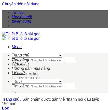
Chuyển đến nội dung
Tin tức
khuyến mãi
tuyển dụng
Menu
Trang chủ
Cửa hàng
Tìm kiếm:
Giới thiệu
Hướng dẫn mua hàng
Liên hệ
Tư vấn trực tiếp
Gọi: 0913 109 944
Tìm kiếm:
Trang chủ
/
Sản phẩm được gắn thẻ “thanh nối đầu tuýp
150mm”
Lọc