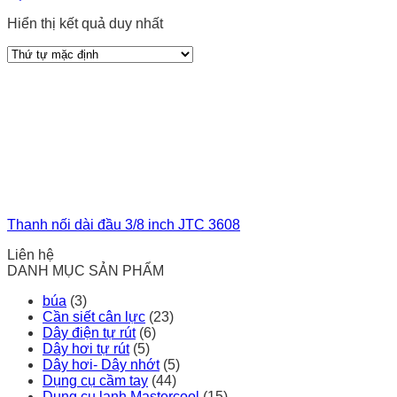
Hiển thị kết quả duy nhất
Thanh nối dài đầu 3/8 inch JTC 3608
Liên hệ
DANH MỤC SẢN PHẨM
búa
(3)
Cần siết cân lực
(23)
Dây điện tự rút
(6)
Dây hơi tự rút
(5)
Dây hơi- Dây nhớt
(5)
Dụng cụ cầm tay
(44)
Dụng cụ lạnh Mastercool
(15)