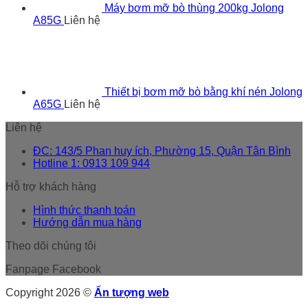
Máy bơm mỡ bò thùng 200kg Jolong
A85G
Liên hệ
Thiết bị bơm mỡ bò bằng khí nén Jolong
A65G
Liên hệ
Liên hệ
ĐC: 143/5 Phan huy ích, Phường 15, Quận Tân Bình
Hotline 1: 0913 109 944
Hỗ trợ khách hàng
Hình thức thanh toán
Hướng dẫn mua hàng
Theo dõi chúng tôi
Fanpage Facebook
Copyright 2026 ©
Ấn tượng web