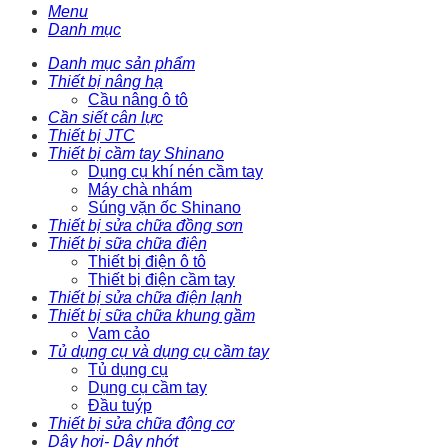
Menu
Danh mục
Danh mục sản phẩm
Thiết bị nâng hạ
Cầu nâng ô tô
Cần siết cân lực
Thiết bị JTC
Thiết bị cầm tay Shinano
Dụng cụ khí nén cầm tay
Máy chà nhám
Súng vặn ốc Shinano
Thiết bị sửa chữa đồng sơn
Thiết bị sữa chữa điện
Thiết bị điện ô tô
Thiết bị điện cầm tay
Thiết bị sửa chữa điện lạnh
Thiết bị sữa chữa khung gầm
Vam cảo
Tủ dụng cụ và dụng cụ cầm tay
Tủ dụng cụ
Dụng cụ cầm tay
Đầu tuýp
Thiết bị sửa chữa động cơ
Dây hơi- Dây nhớt