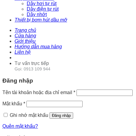
Dây hơi tự rút
Dây điện tự rút
Dây nhớt
Thiết bị bơm hút dầu mỡ
Trang chủ
Cửa hàng
Giới thiệu
Hướng dẫn mua hàng
Liên hệ
Tư vấn trực tiếp
Gọi: 0913 109 944
Đăng nhập
Tên tài khoản hoặc địa chỉ email
*
Mật khẩu
*
Ghi nhớ mật khẩu
Đăng nhập
Quên mật khẩu?