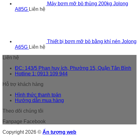
Máy bơm mỡ bò thùng 200kg Jolong
A85G
Liên hệ
Thiết bị bơm mỡ bò bằng khí nén Jolong
A65G
Liên hệ
Liên hệ
ĐC: 143/5 Phan huy ích, Phường 15, Quận Tân Bình
Hotline 1: 0913 109 944
Hỗ trợ khách hàng
Hình thức thanh toán
Hướng dẫn mua hàng
Theo dõi chúng tôi
Fanpage Facebook
Copyright 2026 ©
Ấn tượng web