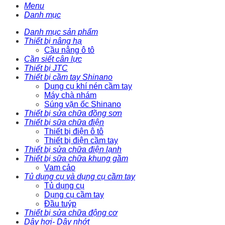
Menu
Danh mục
Danh mục sản phẩm
Thiết bị nâng hạ
Cầu nâng ô tô
Cần siết cân lực
Thiết bị JTC
Thiết bị cầm tay Shinano
Dụng cụ khí nén cầm tay
Máy chà nhám
Súng vặn ốc Shinano
Thiết bị sửa chữa đồng sơn
Thiết bị sữa chữa điện
Thiết bị điện ô tô
Thiết bị điện cầm tay
Thiết bị sửa chữa điện lạnh
Thiết bị sữa chữa khung gầm
Vam cảo
Tủ dụng cụ và dụng cụ cầm tay
Tủ dụng cụ
Dụng cụ cầm tay
Đầu tuýp
Thiết bị sửa chữa động cơ
Dây hơi- Dây nhớt