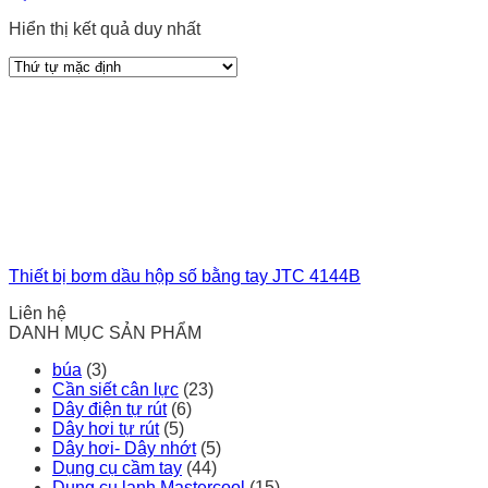
Hiển thị kết quả duy nhất
Thiết bị bơm dầu hộp số bằng tay JTC 4144B
Liên hệ
DANH MỤC SẢN PHẨM
búa
(3)
Cần siết cân lực
(23)
Dây điện tự rút
(6)
Dây hơi tự rút
(5)
Dây hơi- Dây nhớt
(5)
Dụng cụ cầm tay
(44)
Dụng cụ lạnh Mastercool
(15)