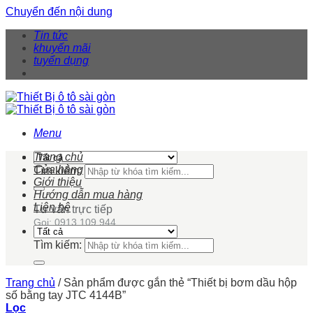
Chuyển đến nội dung
Tin tức
khuyến mãi
tuyển dụng
Menu
Trang chủ
Cửa hàng
Tìm kiếm:
Giới thiệu
Hướng dẫn mua hàng
Liên hệ
Tư vấn trực tiếp
Gọi: 0913 109 944
Tìm kiếm:
Trang chủ
/
Sản phẩm được gắn thẻ “Thiết bị bơm dầu hộp
số bằng tay JTC 4144B”
Lọc