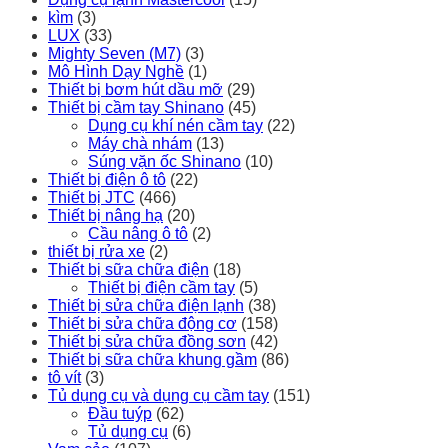
kìm
(3)
LUX
(33)
Mighty Seven (M7)
(3)
Mô Hình Dạy Nghề
(1)
Thiết bị bơm hút dầu mỡ
(29)
Thiết bị cầm tay Shinano
(45)
Dụng cụ khí nén cầm tay
(22)
Máy chà nhám
(13)
Súng vặn ốc Shinano
(10)
Thiết bị điện ô tô
(22)
Thiết bị JTC
(466)
Thiết bị nâng hạ
(20)
Cầu nâng ô tô
(2)
thiết bị rửa xe
(2)
Thiết bị sữa chữa điện
(18)
Thiết bị điện cầm tay
(5)
Thiết bị sửa chữa điện lạnh
(38)
Thiết bị sửa chữa động cơ
(158)
Thiết bị sửa chữa đồng sơn
(42)
Thiết bị sữa chữa khung gầm
(86)
tô vít
(3)
Tủ dụng cụ và dụng cụ cầm tay
(151)
Đầu tuýp
(62)
Tủ dụng cụ
(6)