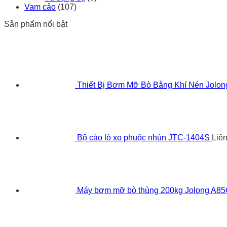
Vam cảo
(107)
Sản phẩm nổi bật
Thiết Bị Bơm Mỡ Bò Bằng Khí Nén Jolo
Bộ cảo lò xo phuộc nhún JTC-1404S
Liê
Máy bơm mỡ bò thùng 200kg Jolong A8