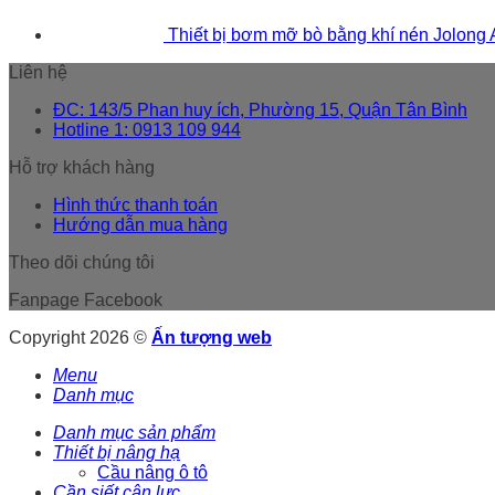
Thiết bị bơm mỡ bò bằng khí nén Jolong
Liên hệ
ĐC: 143/5 Phan huy ích, Phường 15, Quận Tân Bình
Hotline 1: 0913 109 944
Hỗ trợ khách hàng
Hình thức thanh toán
Hướng dẫn mua hàng
Theo dõi chúng tôi
Fanpage Facebook
Copyright 2026 ©
Ấn tượng web
Menu
Danh mục
Danh mục sản phẩm
Thiết bị nâng hạ
Cầu nâng ô tô
Cần siết cân lực