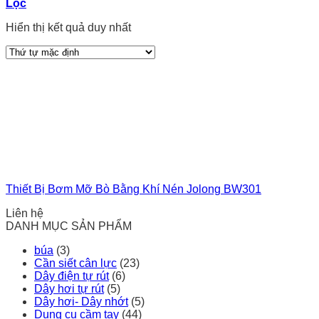
Lọc
Hiển thị kết quả duy nhất
Thiết Bị Bơm Mỡ Bò Bằng Khí Nén Jolong BW301
Liên hệ
DANH MỤC SẢN PHẨM
búa
(3)
Cần siết cân lực
(23)
Dây điện tự rút
(6)
Dây hơi tự rút
(5)
Dây hơi- Dây nhớt
(5)
Dụng cụ cầm tay
(44)