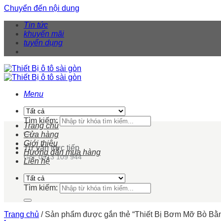
Chuyển đến nội dung
Tin tức
khuyến mãi
tuyển dụng
Menu
Tìm kiếm:
Trang chủ
Cửa hàng
Giới thiệu
Tư vấn trực tiếp
Hướng dẫn mua hàng
Gọi: 0913 109 944
Liên hệ
Tìm kiếm:
Trang chủ
/
Sản phẩm được gắn thẻ “Thiết Bị Bơm Mỡ Bò Bằ