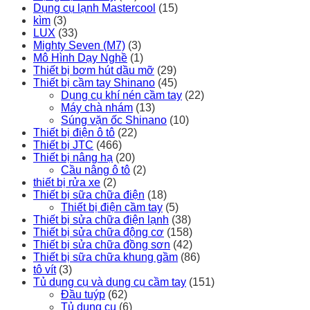
Dụng cụ lạnh Mastercool
(15)
kìm
(3)
LUX
(33)
Mighty Seven (M7)
(3)
Mô Hình Dạy Nghề
(1)
Thiết bị bơm hút dầu mỡ
(29)
Thiết bị cầm tay Shinano
(45)
Dụng cụ khí nén cầm tay
(22)
Máy chà nhám
(13)
Súng vặn ốc Shinano
(10)
Thiết bị điện ô tô
(22)
Thiết bị JTC
(466)
Thiết bị nâng hạ
(20)
Cầu nâng ô tô
(2)
thiết bị rửa xe
(2)
Thiết bị sữa chữa điện
(18)
Thiết bị điện cầm tay
(5)
Thiết bị sửa chữa điện lạnh
(38)
Thiết bị sửa chữa động cơ
(158)
Thiết bị sửa chữa đồng sơn
(42)
Thiết bị sữa chữa khung gầm
(86)
tô vít
(3)
Tủ dụng cụ và dụng cụ cầm tay
(151)
Đầu tuýp
(62)
Tủ dụng cụ
(6)