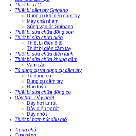
Thiết bị JTC
Thiết bị cầm tay Shinano
Dụng cụ khí nén cầm tay
Máy chà nhám
Súng vặn ốc Shinano
Thiết bị sửa chữa đồng sơn
Thiết bị sữa chữa điện
Thiết bị điện ô tô
Thiết bị điện cầm tay
Thiết bị sửa chữa điện lạnh
Thiết bị sữa chữa khung gầm
Vam cảo
Tủ dụng cụ và dụng cụ cầm tay
Tủ dụng cụ
Dụng cụ cầm tay
Đầu tuýp
Thiết bị sửa chữa động cơ
Dây hơi- Dây nhớt
Dây hơi tự rút
Dây điện tự rút
Dây nhớt
Thiết bị bơm hút dầu mỡ
Trang chủ
Cửa hàng