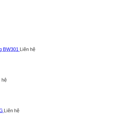
ng BW301
Liên hệ
n hệ
5G
Liên hệ