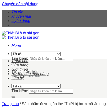
Chuyển đến nội dung
Tin tức
khuyến mãi
tuyển dụng
Menu
Tìm kiếm:
Trang chủ
Cửa hàng
Giới thiệu
Tư vấn trực tiếp
Hướng dẫn mua hàng
Gọi: 0913 109 944
Liên hệ
Tìm kiếm:
Trang chủ
/
Sản phẩm được gắn thẻ “Thiết bị bơm mỡ Jolong