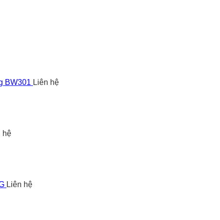
ng BW301
Liên hệ
n hệ
5G
Liên hệ