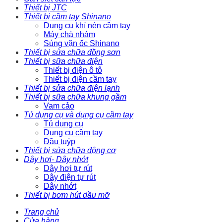
Thiết bị JTC
Thiết bị cầm tay Shinano
Dụng cụ khí nén cầm tay
Máy chà nhám
Súng vặn ốc Shinano
Thiết bị sửa chữa đồng sơn
Thiết bị sữa chữa điện
Thiết bị điện ô tô
Thiết bị điện cầm tay
Thiết bị sửa chữa điện lạnh
Thiết bị sữa chữa khung gầm
Vam cảo
Tủ dụng cụ và dụng cụ cầm tay
Tủ dụng cụ
Dụng cụ cầm tay
Đầu tuýp
Thiết bị sửa chữa động cơ
Dây hơi- Dây nhớt
Dây hơi tự rút
Dây điện tự rút
Dây nhớt
Thiết bị bơm hút dầu mỡ
Trang chủ
Cửa hàng