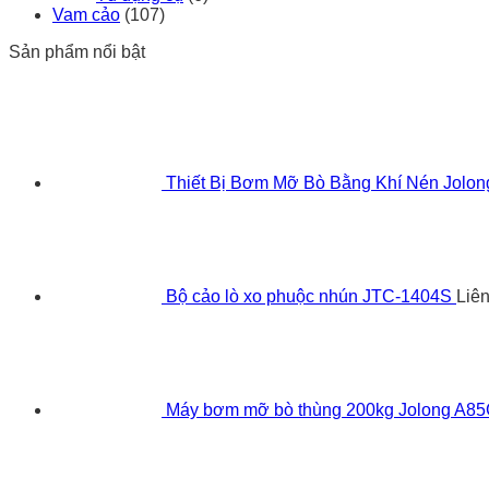
Vam cảo
(107)
Sản phẩm nổi bật
Thiết Bị Bơm Mỡ Bò Bằng Khí Nén Jolo
Bộ cảo lò xo phuộc nhún JTC-1404S
Liê
Máy bơm mỡ bò thùng 200kg Jolong A8