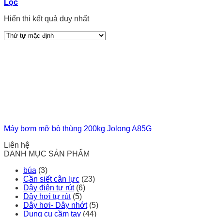
Lọc
Hiển thị kết quả duy nhất
Máy bơm mỡ bò thùng 200kg Jolong A85G
Liên hệ
DANH MỤC SẢN PHẨM
búa
(3)
Cần siết cân lực
(23)
Dây điện tự rút
(6)
Dây hơi tự rút
(5)
Dây hơi- Dây nhớt
(5)
Dụng cụ cầm tay
(44)