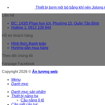
Thiết bị bơm mỡ bò bằng khí nén Jolong
Liên hệ
ĐC: 143/5 Phan huy ích, Phường 15, Quận Tân Bình
Hotline 1: 0913 109 944
Hỗ trợ khách hàng
Hình thức thanh toán
Hướng dẫn mua hàng
Theo dõi chúng tôi
Fanpage Facebook
Copyright 2026 ©
Ấn tượng web
Menu
Danh mục
Danh mục sản phẩm
Thiết bị nâng hạ
Cầu nâng ô tô
Cần siết cân lực