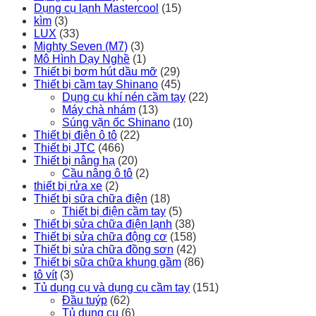
Dụng cụ lạnh Mastercool
(15)
kìm
(3)
LUX
(33)
Mighty Seven (M7)
(3)
Mô Hình Dạy Nghề
(1)
Thiết bị bơm hút dầu mỡ
(29)
Thiết bị cầm tay Shinano
(45)
Dụng cụ khí nén cầm tay
(22)
Máy chà nhám
(13)
Súng vặn ốc Shinano
(10)
Thiết bị điện ô tô
(22)
Thiết bị JTC
(466)
Thiết bị nâng hạ
(20)
Cầu nâng ô tô
(2)
thiết bị rửa xe
(2)
Thiết bị sữa chữa điện
(18)
Thiết bị điện cầm tay
(5)
Thiết bị sửa chữa điện lạnh
(38)
Thiết bị sửa chữa động cơ
(158)
Thiết bị sửa chữa đồng sơn
(42)
Thiết bị sữa chữa khung gầm
(86)
tô vít
(3)
Tủ dụng cụ và dụng cụ cầm tay
(151)
Đầu tuýp
(62)
Tủ dụng cụ
(6)