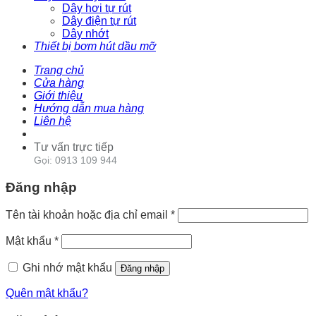
Dây hơi tự rút
Dây điện tự rút
Dây nhớt
Thiết bị bơm hút dầu mỡ
Trang chủ
Cửa hàng
Giới thiệu
Hướng dẫn mua hàng
Liên hệ
Tư vấn trực tiếp
Gọi: 0913 109 944
Đăng nhập
Tên tài khoản hoặc địa chỉ email
*
Mật khẩu
*
Ghi nhớ mật khẩu
Đăng nhập
Quên mật khẩu?