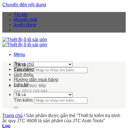
Chuyển đến nội dung
Tin tức
khuyến mãi
tuyển dụng
Menu
Trang chủ
Cửa hàng
Tìm kiếm:
Giới thiệu
Hướng dẫn mua hàng
Liên hệ
Tư vấn trực tiếp
Gọi: 0913 109 944
Tìm kiếm:
Trang chủ
/
Sản phẩm được gắn thẻ “Thiết bị kiểm tra bình
ắc quy JTC 4608 là sản phẩm của JTC Auto Tools”
Lọc