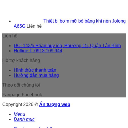
Thiết bị bơm mỡ bò bằng khí nén Jolong
A65G
Liên hệ
Liên hệ
ĐC: 143/5 Phan huy ích, Phường 15, Quận Tân Bình
Hotline 1: 0913 109 944
Hỗ trợ khách hàng
Hình thức thanh toán
Hướng dẫn mua hàng
Theo dõi chúng tôi
Fanpage Facebook
Copyright 2026 ©
Ấn tượng web
Menu
Danh mục