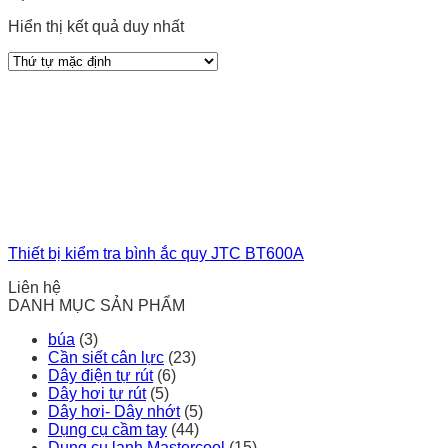
Hiển thị kết quả duy nhất
Thiết bị kiểm tra bình ắc quy JTC BT600A
Liên hệ
DANH MỤC SẢN PHẨM
búa
(3)
Cần siết cân lực
(23)
Dây điện tự rút
(6)
Dây hơi tự rút
(5)
Dây hơi- Dây nhớt
(5)
Dụng cụ cầm tay
(44)
Dụng cụ lạnh Mastercool
(15)