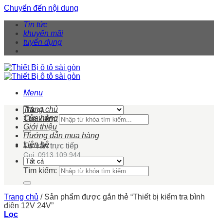
Chuyển đến nội dung
Tin tức
khuyến mãi
tuyển dụng
Menu
Trang chủ
Cửa hàng
Tìm kiếm:
Giới thiệu
Hướng dẫn mua hàng
Liên hệ
Tư vấn trực tiếp
Gọi: 0913 109 944
Tìm kiếm:
Trang chủ
/
Sản phẩm được gắn thẻ “Thiết bị kiểm tra bình
điện 12V 24V”
Lọc