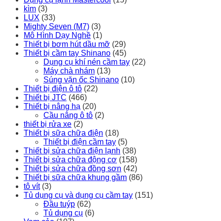
kìm
(3)
LUX
(33)
Mighty Seven (M7)
(3)
Mô Hình Dạy Nghề
(1)
Thiết bị bơm hút dầu mỡ
(29)
Thiết bị cầm tay Shinano
(45)
Dụng cụ khí nén cầm tay
(22)
Máy chà nhám
(13)
Súng vặn ốc Shinano
(10)
Thiết bị điện ô tô
(22)
Thiết bị JTC
(466)
Thiết bị nâng hạ
(20)
Cầu nâng ô tô
(2)
thiết bị rửa xe
(2)
Thiết bị sữa chữa điện
(18)
Thiết bị điện cầm tay
(5)
Thiết bị sửa chữa điện lạnh
(38)
Thiết bị sửa chữa động cơ
(158)
Thiết bị sửa chữa đồng sơn
(42)
Thiết bị sữa chữa khung gầm
(86)
tô vít
(3)
Tủ dụng cụ và dụng cụ cầm tay
(151)
Đầu tuýp
(62)
Tủ dụng cụ
(6)