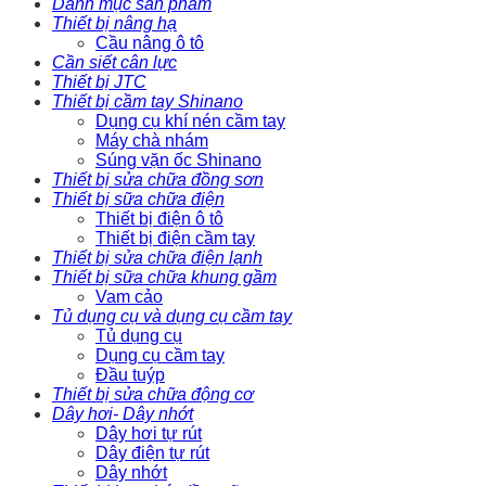
Danh mục sản phẩm
Thiết bị nâng hạ
Cầu nâng ô tô
Cần siết cân lực
Thiết bị JTC
Thiết bị cầm tay Shinano
Dụng cụ khí nén cầm tay
Máy chà nhám
Súng vặn ốc Shinano
Thiết bị sửa chữa đồng sơn
Thiết bị sữa chữa điện
Thiết bị điện ô tô
Thiết bị điện cầm tay
Thiết bị sửa chữa điện lạnh
Thiết bị sữa chữa khung gầm
Vam cảo
Tủ dụng cụ và dụng cụ cầm tay
Tủ dụng cụ
Dụng cụ cầm tay
Đầu tuýp
Thiết bị sửa chữa động cơ
Dây hơi- Dây nhớt
Dây hơi tự rút
Dây điện tự rút
Dây nhớt