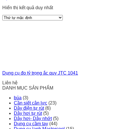
Hiển thị kết quả duy nhất
Dụng cụ đo tỷ trọng ắc quy JTC 1041
Liên hệ
DANH MỤC SẢN PHẨM
búa
(3)
Cần siết cân lực
(23)
Dây điện tự rút
(6)
Dây hơi tự rút
(5)
Dây hơi- Dây nhớt
(5)
Dụng cụ cầm tay
(44)
Dụng cụ lạnh Mastercool
(15)