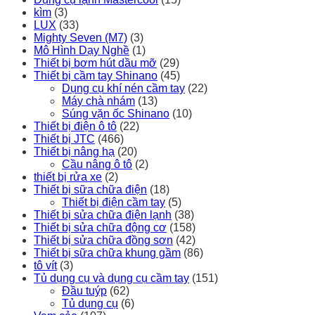
kìm
(3)
LUX
(33)
Mighty Seven (M7)
(3)
Mô Hình Dạy Nghề
(1)
Thiết bị bơm hút dầu mỡ
(29)
Thiết bị cầm tay Shinano
(45)
Dụng cụ khí nén cầm tay
(22)
Máy chà nhám
(13)
Súng vặn ốc Shinano
(10)
Thiết bị điện ô tô
(22)
Thiết bị JTC
(466)
Thiết bị nâng hạ
(20)
Cầu nâng ô tô
(2)
thiết bị rửa xe
(2)
Thiết bị sữa chữa điện
(18)
Thiết bị điện cầm tay
(5)
Thiết bị sửa chữa điện lạnh
(38)
Thiết bị sửa chữa động cơ
(158)
Thiết bị sửa chữa đồng sơn
(42)
Thiết bị sữa chữa khung gầm
(86)
tô vít
(3)
Tủ dụng cụ và dụng cụ cầm tay
(151)
Đầu tuýp
(62)
Tủ dụng cụ
(6)