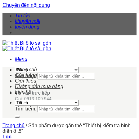
Chuyển đến nội dung
Tin tức
khuyến mãi
tuyển dụng
Menu
Trang chủ
Cửa hàng
Tìm kiếm:
Giới thiệu
Hướng dẫn mua hàng
Liên hệ
Tư vấn trực tiếp
Gọi: 0913 109 944
Tìm kiếm:
Trang chủ
/
Sản phẩm được gắn thẻ “Thiết bị kiểm tra bình
điện ô tô”
Lọc