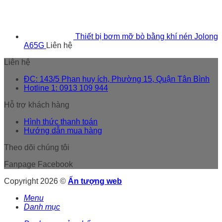
Thiết bị bơm mỡ bò bằng khí nén Jolong
A65G
Liên hệ
Liên hệ
ĐC: 143/5 Phan huy ích, Phường 15, Quận Tân Bình
Hotline 1: 0913 109 944
Hỗ trợ khách hàng
Hình thức thanh toán
Hướng dẫn mua hàng
Theo dõi chúng tôi
Fanpage Facebook
Copyright 2026 ©
Ấn tượng web
Menu
Danh mục