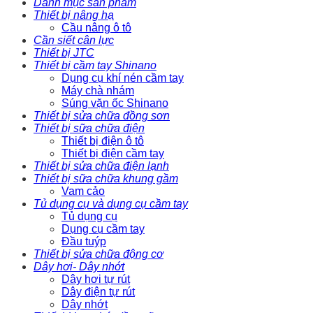
Danh mục sản phẩm
Thiết bị nâng hạ
Cầu nâng ô tô
Cần siết cân lực
Thiết bị JTC
Thiết bị cầm tay Shinano
Dụng cụ khí nén cầm tay
Máy chà nhám
Súng vặn ốc Shinano
Thiết bị sửa chữa đồng sơn
Thiết bị sữa chữa điện
Thiết bị điện ô tô
Thiết bị điện cầm tay
Thiết bị sửa chữa điện lạnh
Thiết bị sữa chữa khung gầm
Vam cảo
Tủ dụng cụ và dụng cụ cầm tay
Tủ dụng cụ
Dụng cụ cầm tay
Đầu tuýp
Thiết bị sửa chữa động cơ
Dây hơi- Dây nhớt
Dây hơi tự rút
Dây điện tự rút
Dây nhớt