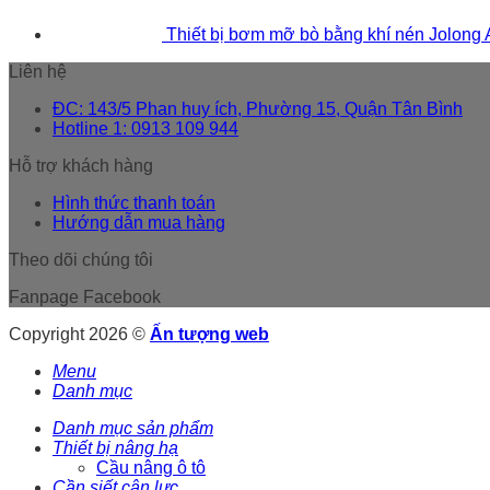
Thiết bị bơm mỡ bò bằng khí nén Jolong
Liên hệ
ĐC: 143/5 Phan huy ích, Phường 15, Quận Tân Bình
Hotline 1: 0913 109 944
Hỗ trợ khách hàng
Hình thức thanh toán
Hướng dẫn mua hàng
Theo dõi chúng tôi
Fanpage Facebook
Copyright 2026 ©
Ấn tượng web
Menu
Danh mục
Danh mục sản phẩm
Thiết bị nâng hạ
Cầu nâng ô tô
Cần siết cân lực