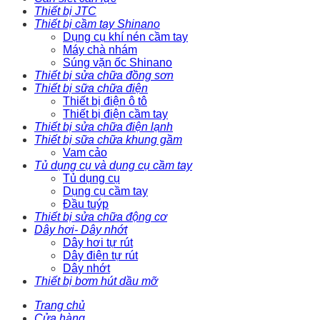
Thiết bị JTC
Thiết bị cầm tay Shinano
Dụng cụ khí nén cầm tay
Máy chà nhám
Súng vặn ốc Shinano
Thiết bị sửa chữa đồng sơn
Thiết bị sữa chữa điện
Thiết bị điện ô tô
Thiết bị điện cầm tay
Thiết bị sửa chữa điện lạnh
Thiết bị sữa chữa khung gầm
Vam cảo
Tủ dụng cụ và dụng cụ cầm tay
Tủ dụng cụ
Dụng cụ cầm tay
Đầu tuýp
Thiết bị sửa chữa động cơ
Dây hơi- Dây nhớt
Dây hơi tự rút
Dây điện tự rút
Dây nhớt
Thiết bị bơm hút dầu mỡ
Trang chủ
Cửa hàng