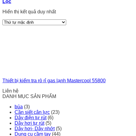
Lọc
Hiển thị kết quả duy nhất
Thiết bị kiểm tra rò rỉ gas lạnh Mastercool 55800
Liên hệ
DANH MỤC SẢN PHẨM
búa
(3)
Cần siết cân lực
(23)
Dây điện tự rút
(6)
Dây hơi tự rút
(5)
Dây hơi- Dây nhớt
(5)
Dụng cụ cầm tay
(44)