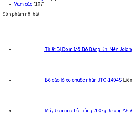
Vam cảo
(107)
Sản phẩm nổi bật
Thiết Bị Bơm Mỡ Bò Bằng Khí Nén Jolo
Bộ cảo lò xo phuộc nhún JTC-1404S
Liê
Máy bơm mỡ bò thùng 200kg Jolong A8