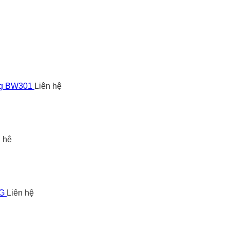
ng BW301
Liên hệ
n hệ
5G
Liên hệ