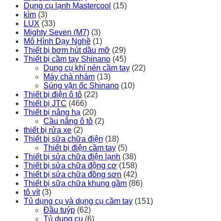
Dụng cụ lạnh Mastercool
(15)
kìm
(3)
LUX
(33)
Mighty Seven (M7)
(3)
Mô Hình Dạy Nghề
(1)
Thiết bị bơm hút dầu mỡ
(29)
Thiết bị cầm tay Shinano
(45)
Dụng cụ khí nén cầm tay
(22)
Máy chà nhám
(13)
Súng vặn ốc Shinano
(10)
Thiết bị điện ô tô
(22)
Thiết bị JTC
(466)
Thiết bị nâng hạ
(20)
Cầu nâng ô tô
(2)
thiết bị rửa xe
(2)
Thiết bị sữa chữa điện
(18)
Thiết bị điện cầm tay
(5)
Thiết bị sửa chữa điện lạnh
(38)
Thiết bị sửa chữa động cơ
(158)
Thiết bị sửa chữa đồng sơn
(42)
Thiết bị sữa chữa khung gầm
(86)
tô vít
(3)
Tủ dụng cụ và dụng cụ cầm tay
(151)
Đầu tuýp
(62)
Tủ dụng cụ
(6)