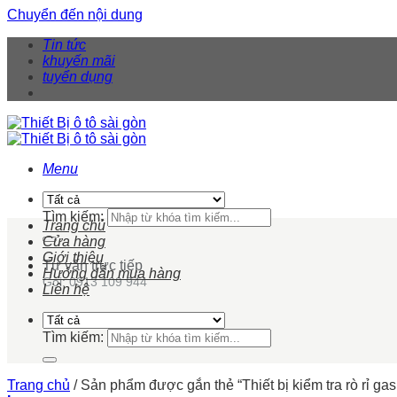
Chuyển đến nội dung
Tin tức
khuyến mãi
tuyển dụng
Menu
Tìm kiếm:
Trang chủ
Cửa hàng
Giới thiệu
Tư vấn trực tiếp
Hướng dẫn mua hàng
Gọi: 0913 109 944
Liên hệ
Tìm kiếm:
Trang chủ
/
Sản phẩm được gắn thẻ “Thiết bị kiểm tra rò rỉ gas