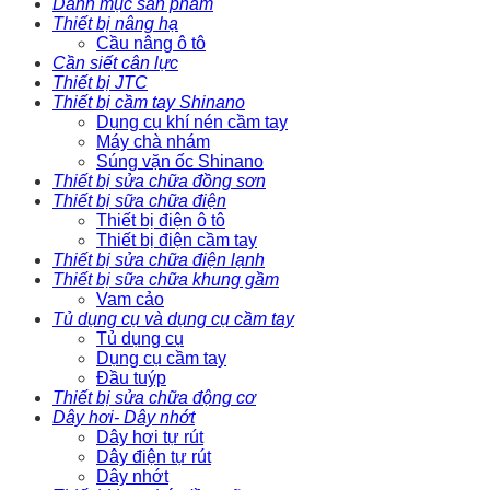
Danh mục sản phẩm
Thiết bị nâng hạ
Cầu nâng ô tô
Cần siết cân lực
Thiết bị JTC
Thiết bị cầm tay Shinano
Dụng cụ khí nén cầm tay
Máy chà nhám
Súng vặn ốc Shinano
Thiết bị sửa chữa đồng sơn
Thiết bị sữa chữa điện
Thiết bị điện ô tô
Thiết bị điện cầm tay
Thiết bị sửa chữa điện lạnh
Thiết bị sữa chữa khung gầm
Vam cảo
Tủ dụng cụ và dụng cụ cầm tay
Tủ dụng cụ
Dụng cụ cầm tay
Đầu tuýp
Thiết bị sửa chữa động cơ
Dây hơi- Dây nhớt
Dây hơi tự rút
Dây điện tự rút
Dây nhớt