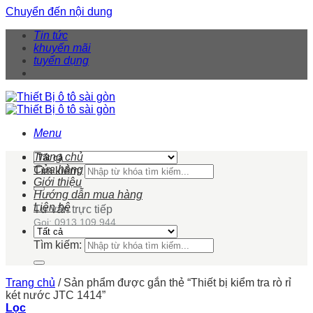
Chuyển đến nội dung
Tin tức
khuyến mãi
tuyển dụng
Menu
Trang chủ
Cửa hàng
Tìm kiếm:
Giới thiệu
Hướng dẫn mua hàng
Liên hệ
Tư vấn trực tiếp
Gọi: 0913 109 944
Tìm kiếm:
Trang chủ
/
Sản phẩm được gắn thẻ “Thiết bị kiểm tra rò rỉ
két nước JTC 1414”
Lọc