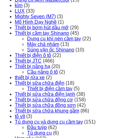
kìm
(3)
LUX
(33)
Mighty Seven (M7)
(3)
Mô Hình Dạy Nghề
(1)
Thiết bị bơm hút dầu mỡ
(29)
Thiết bị cầm tay Shinano
(45)
Dụng cụ khí nén cầm tay
(22)
Máy chà nhám
(13)
Súng vặn ốc Shinano
(10)
Thiết bị điện ô tô
(22)
Thiết bị JTC
(466)
Thiết bị nâng hạ
(20)
Cầu nâng ô tô
(2)
thiết bị rửa xe
(2)
Thiết bị sữa chữa điện
(18)
Thiết bị điện cầm tay
(5)
Thiết bị sửa chữa điện lạnh
(38)
Thiết bị sửa chữa động cơ
(158)
Thiết bị sửa chữa đồng sơn
(42)
Thiết bị sữa chữa khung gầm
(86)
tô vít
(3)
Tủ dụng cụ và dụng cụ cầm tay
(151)
Đầu tuýp
(62)
Tủ dụng cụ
(6)