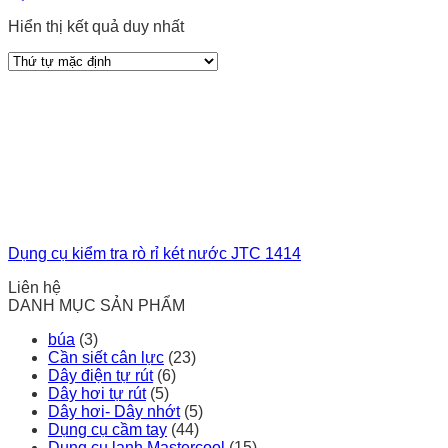
Hiển thị kết quả duy nhất
Dụng cụ kiểm tra rò rỉ két nước JTC 1414
Liên hệ
DANH MỤC SẢN PHẨM
búa
(3)
Cần siết cân lực
(23)
Dây điện tự rút
(6)
Dây hơi tự rút
(5)
Dây hơi- Dây nhớt
(5)
Dụng cụ cầm tay
(44)
Dụng cụ lạnh Mastercool
(15)