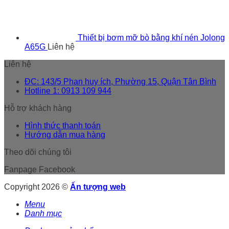
Thiết bị bơm mỡ bò bằng khí nén Jolong
A65G
Liên hệ
Liên hệ
ĐC: 143/5 Phan huy ích, Phường 15, Quận Tân Bình
Hotline 1: 0913 109 944
Hỗ trợ khách hàng
Hình thức thanh toán
Hướng dẫn mua hàng
Theo dõi chúng tôi
Fanpage Facebook
Copyright 2026 ©
Ấn tượng web
Menu
Danh mục