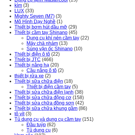
kìm
(3)
LUX
(33)
Mighty Seven (M7)
(3)
Mô Hình Dạy Nghề
(1)
Thiết bị bơm hút dầu mỡ
(29)
Thiết bị cầm tay Shinano
(45)
Dụng cụ khí nén cầm tay
(22)
Máy chà nhám
(13)
Súng vặn ốc Shinano
(10)
Thiết bị điện ô tô
(22)
Thiết bị JTC
(466)
Thiết bị nâng hạ
(20)
Cầu nâng ô tô
(2)
thiết bị rửa xe
(2)
Thiết bị sữa chữa điện
(18)
Thiết bị điện cầm tay
(5)
Thiết bị sửa chữa điện lạnh
(38)
Thiết bị sửa chữa động cơ
(158)
Thiết bị sửa chữa đồng sơn
(42)
Thiết bị sữa chữa khung gầm
(86)
tô vít
(3)
Tủ dụng cụ và dụng cụ cầm tay
(151)
Đầu tuýp
(62)
Tủ dụng cụ
(6)