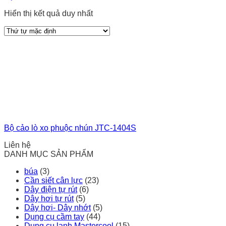
Hiển thị kết quả duy nhất
Bộ cảo lò xo phuộc nhún JTC-1404S
Liên hệ
DANH MỤC SẢN PHẨM
búa
(3)
Cần siết cân lực
(23)
Dây điện tự rút
(6)
Dây hơi tự rút
(5)
Dây hơi- Dây nhớt
(5)
Dụng cụ cầm tay
(44)
Dụng cụ lạnh Mastercool
(15)