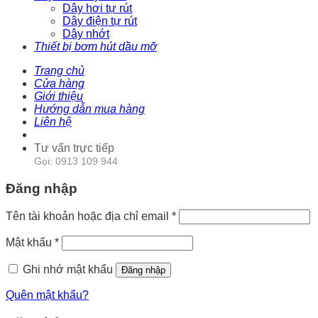
Dây hơi tự rút
Dây điện tự rút
Dây nhớt
Thiết bị bơm hút dầu mỡ
Trang chủ
Cửa hàng
Giới thiệu
Hướng dẫn mua hàng
Liên hệ
Tư vấn trực tiếp
Gọi: 0913 109 944
Đăng nhập
Tên tài khoản hoặc địa chỉ email
*
Mật khẩu
*
Ghi nhớ mật khẩu
Đăng nhập
Quên mật khẩu?