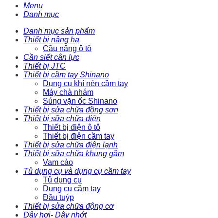
Menu
Danh mục
Danh mục sản phẩm
Thiết bị nâng hạ
Cầu nâng ô tô
Cần siết cân lực
Thiết bị JTC
Thiết bị cầm tay Shinano
Dụng cụ khí nén cầm tay
Máy chà nhám
Súng vặn ốc Shinano
Thiết bị sửa chữa đồng sơn
Thiết bị sữa chữa điện
Thiết bị điện ô tô
Thiết bị điện cầm tay
Thiết bị sửa chữa điện lạnh
Thiết bị sữa chữa khung gầm
Vam cảo
Tủ dụng cụ và dụng cụ cầm tay
Tủ dụng cụ
Dụng cụ cầm tay
Đầu tuýp
Thiết bị sửa chữa động cơ
Dây hơi- Dây nhớt