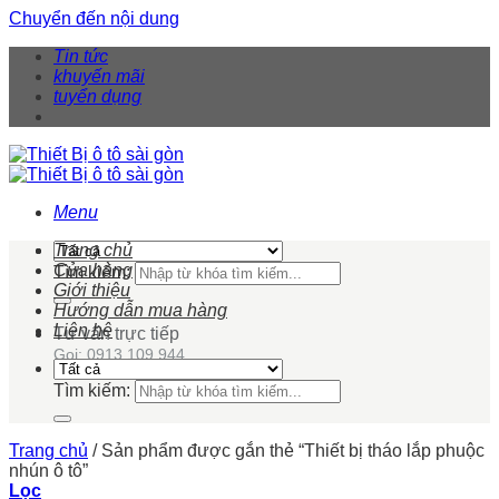
Chuyển đến nội dung
Tin tức
khuyến mãi
tuyển dụng
Menu
Trang chủ
Cửa hàng
Tìm kiếm:
Giới thiệu
Hướng dẫn mua hàng
Liên hệ
Tư vấn trực tiếp
Gọi: 0913 109 944
Tìm kiếm:
Trang chủ
/
Sản phẩm được gắn thẻ “Thiết bị tháo lắp phuộc
nhún ô tô”
Lọc