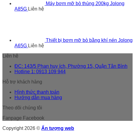
Máy bơm mỡ bò thùng 200kg Jolong
A85G
Liên hệ
Thiết bị bơm mỡ bò bằng khí nén Jolong
A65G
Liên hệ
Liên hệ
ĐC: 143/5 Phan huy ích, Phường 15, Quận Tân Bình
Hotline 1: 0913 109 944
Hỗ trợ khách hàng
Hình thức thanh toán
Hướng dẫn mua hàng
Theo dõi chúng tôi
Fanpage Facebook
Copyright 2026 ©
Ấn tượng web