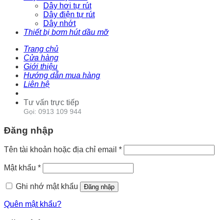
Dây hơi tự rút
Dây điện tự rút
Dây nhớt
Thiết bị bơm hút dầu mỡ
Trang chủ
Cửa hàng
Giới thiệu
Hướng dẫn mua hàng
Liên hệ
Tư vấn trực tiếp
Gọi: 0913 109 944
Đăng nhập
Tên tài khoản hoặc địa chỉ email
*
Mật khẩu
*
Ghi nhớ mật khẩu
Đăng nhập
Quên mật khẩu?