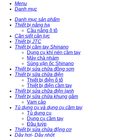
Menu
Danh mục
Danh mục sản phẩm
Thiết bị nâng hạ
Cầu nâng ô tô
Cần siết cân lực
Thiết bị JTC
Thiết bị cầm tay Shinano
Dụng cụ khí nén cầm tay
Máy chà nhám
Súng vặn ốc Shinano
Thiết bị sửa chữa đồng sơn
Thiết bị sữa chữa điện
Thiết bị điện ô tô
Thiết bị điện cầm tay
Thiết bị sửa chữa điện lạnh
Thiết bị sữa chữa khung gầm
Vam cảo
Tủ dụng cụ và dụng cụ cầm tay
Tủ dụng cụ
Dụng cụ cầm tay
Đầu tuýp
Thiết bị sửa chữa động cơ
Dây hơi- Dây nhớt