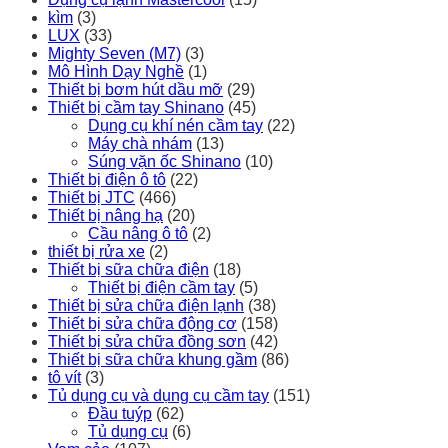
kìm
(3)
LUX
(33)
Mighty Seven (M7)
(3)
Mô Hình Dạy Nghề
(1)
Thiết bị bơm hút dầu mỡ
(29)
Thiết bị cầm tay Shinano
(45)
Dụng cụ khí nén cầm tay
(22)
Máy chà nhám
(13)
Súng vặn ốc Shinano
(10)
Thiết bị điện ô tô
(22)
Thiết bị JTC
(466)
Thiết bị nâng hạ
(20)
Cầu nâng ô tô
(2)
thiết bị rửa xe
(2)
Thiết bị sữa chữa điện
(18)
Thiết bị điện cầm tay
(5)
Thiết bị sửa chữa điện lạnh
(38)
Thiết bị sửa chữa động cơ
(158)
Thiết bị sửa chữa đồng sơn
(42)
Thiết bị sữa chữa khung gầm
(86)
tô vít
(3)
Tủ dụng cụ và dụng cụ cầm tay
(151)
Đầu tuýp
(62)
Tủ dụng cụ
(6)