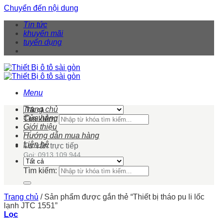
Chuyển đến nội dung
Tin tức
khuyến mãi
tuyển dụng
Menu
Trang chủ
Cửa hàng
Tìm kiếm:
Giới thiệu
Hướng dẫn mua hàng
Liên hệ
Tư vấn trực tiếp
Gọi: 0913 109 944
Tìm kiếm:
Trang chủ
/
Sản phẩm được gắn thẻ “Thiết bị tháo pu li lốc
lạnh JTC 1551”
Lọc