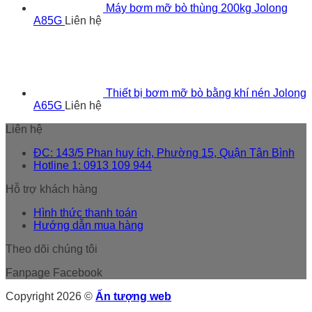
Máy bơm mỡ bò thùng 200kg Jolong
A85G
Liên hệ
Thiết bị bơm mỡ bò bằng khí nén Jolong
A65G
Liên hệ
Liên hệ
ĐC: 143/5 Phan huy ích, Phường 15, Quận Tân Bình
Hotline 1: 0913 109 944
Hỗ trợ khách hàng
Hình thức thanh toán
Hướng dẫn mua hàng
Theo dõi chúng tôi
Fanpage Facebook
Copyright 2026 ©
Ấn tượng web