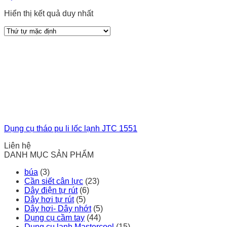
Hiển thị kết quả duy nhất
Dụng cụ tháo pu li lốc lạnh JTC 1551
Liên hệ
DANH MỤC SẢN PHẨM
búa
(3)
Cần siết cân lực
(23)
Dây điện tự rút
(6)
Dây hơi tự rút
(5)
Dây hơi- Dây nhớt
(5)
Dụng cụ cầm tay
(44)
Dụng cụ lạnh Mastercool
(15)