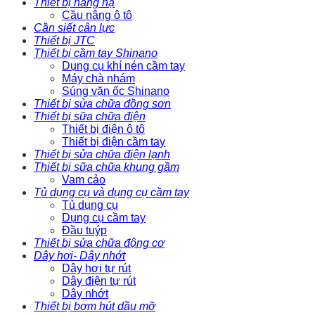
Thiết bị nâng hạ
Cầu nâng ô tô
Cần siết cân lực
Thiết bị JTC
Thiết bị cầm tay Shinano
Dụng cụ khí nén cầm tay
Máy chà nhám
Súng vặn ốc Shinano
Thiết bị sửa chữa đồng sơn
Thiết bị sữa chữa điện
Thiết bị điện ô tô
Thiết bị điện cầm tay
Thiết bị sửa chữa điện lạnh
Thiết bị sữa chữa khung gầm
Vam cảo
Tủ dụng cụ và dụng cụ cầm tay
Tủ dụng cụ
Dụng cụ cầm tay
Đầu tuýp
Thiết bị sửa chữa động cơ
Dây hơi- Dây nhớt
Dây hơi tự rút
Dây điện tự rút
Dây nhớt
Thiết bị bơm hút dầu mỡ