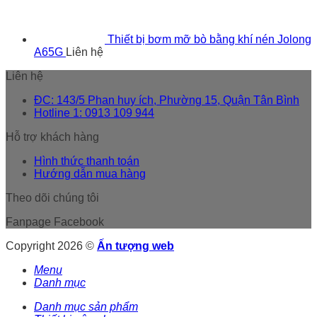
Thiết bị bơm mỡ bò bằng khí nén Jolong
A65G
Liên hệ
Liên hệ
ĐC: 143/5 Phan huy ích, Phường 15, Quận Tân Bình
Hotline 1: 0913 109 944
Hỗ trợ khách hàng
Hình thức thanh toán
Hướng dẫn mua hàng
Theo dõi chúng tôi
Fanpage Facebook
Copyright 2026 ©
Ấn tượng web
Menu
Danh mục
Danh mục sản phẩm