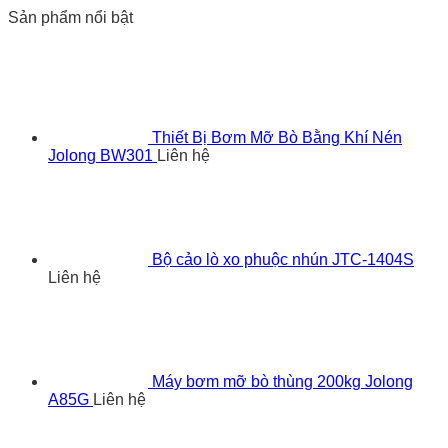
Sản phẩm nổi bật
Thiết Bị Bơm Mỡ Bò Bằng Khí Nén
Jolong BW301
Liên hệ
Bộ cảo lò xo phuộc nhún JTC-1404S
Liên hệ
Máy bơm mỡ bò thùng 200kg Jolong
A85G
Liên hệ