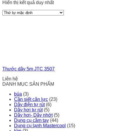
Hiển thị kết quả duy nhất
Thước dây 5m JTC 3507
Liên hệ
DANH MỤC SẢN PHẨM
búa
(3)
Cần siết cân lực
(23)
Dây điện tự rút
(6)
Dây hơi tự rút
(5)
Dây hơi- Dây nhớt
(5)
Dụng cụ cầm tay
(44)
Dụng cụ lạnh Mastercool
(15)
kìm
(3)