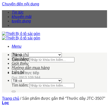
Chuyển đến nội dung
Tin tức
khuyến mãi
tuyển dụng
Menu
Trang chủ
Cửa hàng
Tìm kiếm:
Giới thiệu
Hướng dẫn mua hàng
Liên hệ
Tư vấn trực tiếp
Gọi: 0913 109 944
Tìm kiếm:
Trang chủ
/
Sản phẩm được gắn thẻ “Thước dây JTC-3507”
Lọc