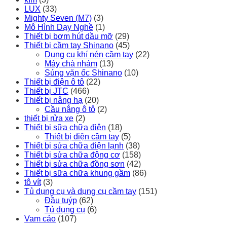
LUX
(33)
Mighty Seven (M7)
(3)
Mô Hình Dạy Nghề
(1)
Thiết bị bơm hút dầu mỡ
(29)
Thiết bị cầm tay Shinano
(45)
Dụng cụ khí nén cầm tay
(22)
Máy chà nhám
(13)
Súng vặn ốc Shinano
(10)
Thiết bị điện ô tô
(22)
Thiết bị JTC
(466)
Thiết bị nâng hạ
(20)
Cầu nâng ô tô
(2)
thiết bị rửa xe
(2)
Thiết bị sữa chữa điện
(18)
Thiết bị điện cầm tay
(5)
Thiết bị sửa chữa điện lạnh
(38)
Thiết bị sửa chữa động cơ
(158)
Thiết bị sửa chữa đồng sơn
(42)
Thiết bị sữa chữa khung gầm
(86)
tô vít
(3)
Tủ dụng cụ và dụng cụ cầm tay
(151)
Đầu tuýp
(62)
Tủ dụng cụ
(6)
Vam cảo
(107)