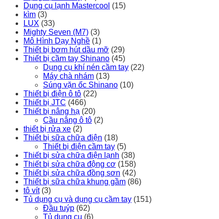
Dụng cụ lạnh Mastercool
(15)
kìm
(3)
LUX
(33)
Mighty Seven (M7)
(3)
Mô Hình Dạy Nghề
(1)
Thiết bị bơm hút dầu mỡ
(29)
Thiết bị cầm tay Shinano
(45)
Dụng cụ khí nén cầm tay
(22)
Máy chà nhám
(13)
Súng vặn ốc Shinano
(10)
Thiết bị điện ô tô
(22)
Thiết bị JTC
(466)
Thiết bị nâng hạ
(20)
Cầu nâng ô tô
(2)
thiết bị rửa xe
(2)
Thiết bị sữa chữa điện
(18)
Thiết bị điện cầm tay
(5)
Thiết bị sửa chữa điện lạnh
(38)
Thiết bị sửa chữa động cơ
(158)
Thiết bị sửa chữa đồng sơn
(42)
Thiết bị sữa chữa khung gầm
(86)
tô vít
(3)
Tủ dụng cụ và dụng cụ cầm tay
(151)
Đầu tuýp
(62)
Tủ dụng cụ
(6)