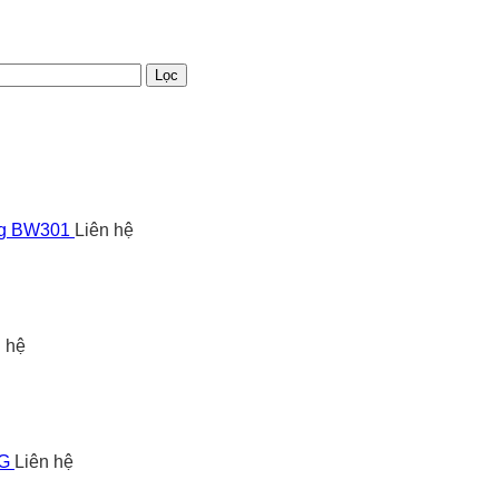
Lọc
ng BW301
Liên hệ
n hệ
5G
Liên hệ