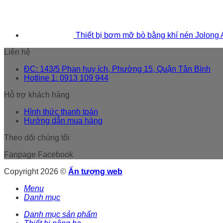
Thiết bị bơm mỡ bò bằng khí nén Jolong
Liên hệ
ĐC: 143/5 Phan huy ích, Phường 15, Quận Tân Bình
Hotline 1: 0913 109 944
Hỗ trợ khách hàng
Hình thức thanh toán
Hướng dẫn mua hàng
Theo dõi chúng tôi
Fanpage Facebook
Copyright 2026 ©
Ấn tượng web
Menu
Danh mục
Danh mục sản phẩm