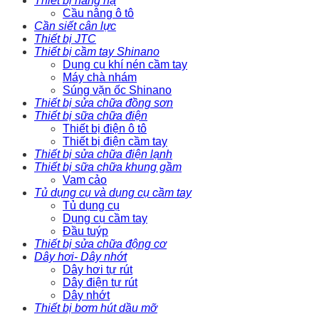
Thiết bị nâng hạ
Cầu nâng ô tô
Cần siết cân lực
Thiết bị JTC
Thiết bị cầm tay Shinano
Dụng cụ khí nén cầm tay
Máy chà nhám
Súng vặn ốc Shinano
Thiết bị sửa chữa đồng sơn
Thiết bị sữa chữa điện
Thiết bị điện ô tô
Thiết bị điện cầm tay
Thiết bị sửa chữa điện lạnh
Thiết bị sữa chữa khung gầm
Vam cảo
Tủ dụng cụ và dụng cụ cầm tay
Tủ dụng cụ
Dụng cụ cầm tay
Đầu tuýp
Thiết bị sửa chữa động cơ
Dây hơi- Dây nhớt
Dây hơi tự rút
Dây điện tự rút
Dây nhớt
Thiết bị bơm hút dầu mỡ