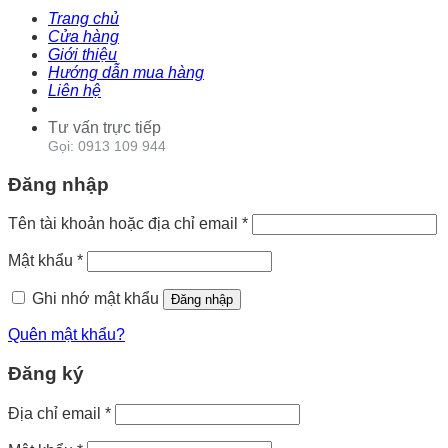
Trang chủ
Cửa hàng
Giới thiệu
Hướng dẫn mua hàng
Liên hệ
Tư vấn trực tiếp
Gọi: 0913 109 944
Đăng nhập
Tên tài khoản hoặc địa chỉ email
*
Mật khẩu
*
Ghi nhớ mật khẩu
Đăng nhập
Quên mật khẩu?
Đăng ký
Địa chỉ email
*