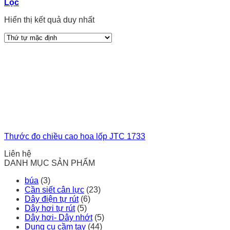
Lọc
Hiển thị kết quả duy nhất
Thước đo chiều cao hoa lốp JTC 1733
Liên hệ
DANH MỤC SẢN PHẨM
búa
(3)
Cần siết cân lực
(23)
Dây điện tự rút
(6)
Dây hơi tự rút
(5)
Dây hơi- Dây nhớt
(5)
Dụng cụ cầm tay
(44)