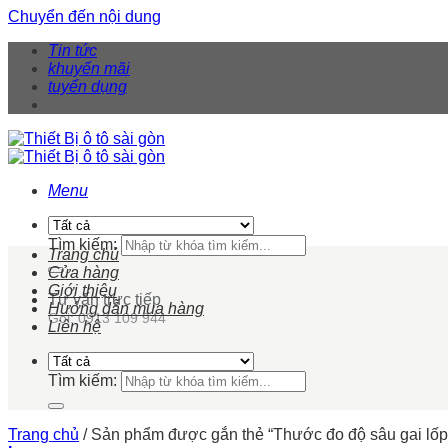
Chuyển đến nội dung
Tin tức
khuyến mãi
tuyển dụng
Menu
Tìm kiếm:
Trang chủ
Cửa hàng
Giới thiệu
Tư vấn trực tiếp
Hướng dẫn mua hàng
Gọi: 0913 109 944
Liên hệ
Tìm kiếm:
Trang chủ
/
Sản phẩm được gắn thẻ “Thước đo độ sâu gai lố