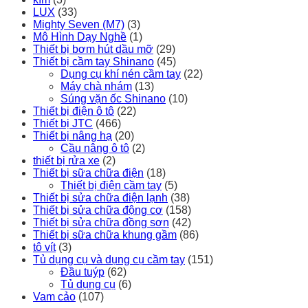
LUX
(33)
Mighty Seven (M7)
(3)
Mô Hình Dạy Nghề
(1)
Thiết bị bơm hút dầu mỡ
(29)
Thiết bị cầm tay Shinano
(45)
Dụng cụ khí nén cầm tay
(22)
Máy chà nhám
(13)
Súng vặn ốc Shinano
(10)
Thiết bị điện ô tô
(22)
Thiết bị JTC
(466)
Thiết bị nâng hạ
(20)
Cầu nâng ô tô
(2)
thiết bị rửa xe
(2)
Thiết bị sữa chữa điện
(18)
Thiết bị điện cầm tay
(5)
Thiết bị sửa chữa điện lạnh
(38)
Thiết bị sửa chữa động cơ
(158)
Thiết bị sửa chữa đồng sơn
(42)
Thiết bị sữa chữa khung gầm
(86)
tô vít
(3)
Tủ dụng cụ và dụng cụ cầm tay
(151)
Đầu tuýp
(62)
Tủ dụng cụ
(6)
Vam cảo
(107)