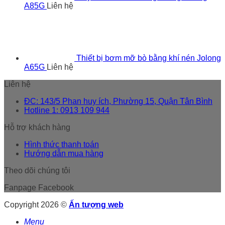
A85G
Liên hệ
Thiết bị bơm mỡ bò bằng khí nén Jolong
A65G
Liên hệ
Liên hệ
ĐC: 143/5 Phan huy ích, Phường 15, Quận Tân Bình
Hotline 1: 0913 109 944
Hỗ trợ khách hàng
Hình thức thanh toán
Hướng dẫn mua hàng
Theo dõi chúng tôi
Fanpage Facebook
Copyright 2026 ©
Ấn tượng web
Menu