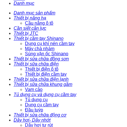
Danh mục
Danh mục sản phẩm
Thiết bị nâng hạ
Cầu nâng ô tô
Cần siết cân lực
Thiết bị JTC
Thiết bị cầm tay Shinano
Dụng cụ khí nén cầm tay
Máy chà nhám
Súng vặn ốc Shinano
Thiết bị sửa chữa đồng sơn
Thiết bị sữa chữa điện
Thiết bị điện ô tô
Thiết bị điện cầm tay
Thiết bị sửa chữa điện lạnh
Thiết bị sữa chữa khung gầm
Vam cảo
Tủ dụng cụ và dụng cụ cầm tay
Tủ dụng cụ
Dụng cụ cầm tay
Đầu tuýp
Thiết bị sửa chữa động cơ
Dây hơi- Dây nhớt
Dây hơi tự rút