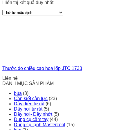
Hiển thị kết quả duy nhất
Thước đo chiều cao hoa lốp JTC 1733
Liên hệ
DANH MỤC SẢN PHẨM
búa
(3)
Cần siết cân lực
(23)
Dây điện tự rút
(6)
Dây hơi tự rút
(5)
Dây hơi- Dây nhớt
(5)
Dụng cụ cầm tay
(44)
Dụng cụ lạnh Mastercool
(15)
kìm
(3)