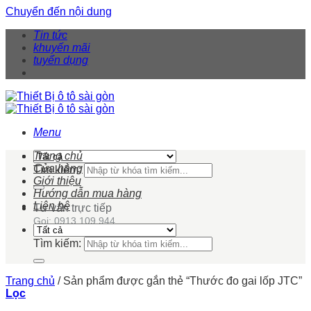
Chuyển đến nội dung
Tin tức
khuyến mãi
tuyển dụng
Menu
Trang chủ
Cửa hàng
Tìm kiếm:
Giới thiệu
Hướng dẫn mua hàng
Liên hệ
Tư vấn trực tiếp
Gọi: 0913 109 944
Tìm kiếm:
Trang chủ
/
Sản phẩm được gắn thẻ “Thước đo gai lốp JTC”
Lọc