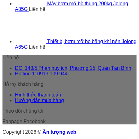
Máy bơm mỡ bò thùng 200kg Jolong
A85G
Liên hệ
Thiết bị bơm mỡ bò bằng khí nén Jolong
A65G
Liên hệ
Liên hệ
ĐC: 143/5 Phan huy ích, Phường 15, Quận Tân Bình
Hotline 1: 0913 109 944
Hỗ trợ khách hàng
Hình thức thanh toán
Hướng dẫn mua hàng
Theo dõi chúng tôi
Fanpage Facebook
Copyright 2026 ©
Ấn tượng web