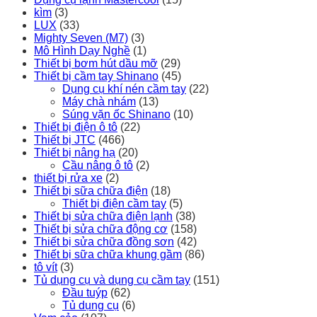
kìm
(3)
LUX
(33)
Mighty Seven (M7)
(3)
Mô Hình Dạy Nghề
(1)
Thiết bị bơm hút dầu mỡ
(29)
Thiết bị cầm tay Shinano
(45)
Dụng cụ khí nén cầm tay
(22)
Máy chà nhám
(13)
Súng vặn ốc Shinano
(10)
Thiết bị điện ô tô
(22)
Thiết bị JTC
(466)
Thiết bị nâng hạ
(20)
Cầu nâng ô tô
(2)
thiết bị rửa xe
(2)
Thiết bị sữa chữa điện
(18)
Thiết bị điện cầm tay
(5)
Thiết bị sửa chữa điện lạnh
(38)
Thiết bị sửa chữa động cơ
(158)
Thiết bị sửa chữa đồng sơn
(42)
Thiết bị sữa chữa khung gầm
(86)
tô vít
(3)
Tủ dụng cụ và dụng cụ cầm tay
(151)
Đầu tuýp
(62)
Tủ dụng cụ
(6)