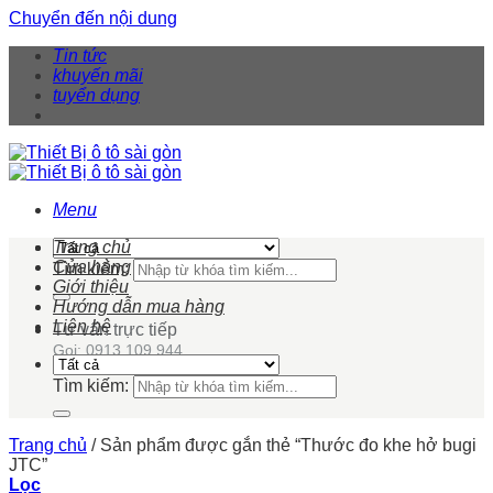
Chuyển đến nội dung
Tin tức
khuyến mãi
tuyển dụng
Menu
Trang chủ
Cửa hàng
Tìm kiếm:
Giới thiệu
Hướng dẫn mua hàng
Liên hệ
Tư vấn trực tiếp
Gọi: 0913 109 944
Tìm kiếm:
Trang chủ
/
Sản phẩm được gắn thẻ “Thước đo khe hở bugi
JTC”
Lọc