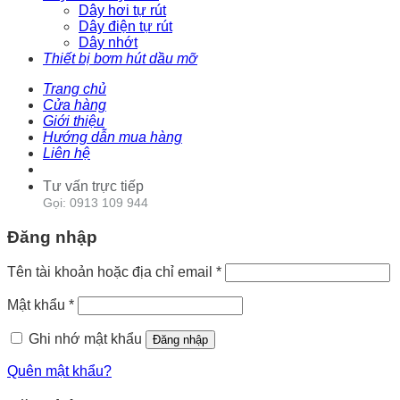
Dây hơi tự rút
Dây điện tự rút
Dây nhớt
Thiết bị bơm hút dầu mỡ
Trang chủ
Cửa hàng
Giới thiệu
Hướng dẫn mua hàng
Liên hệ
Tư vấn trực tiếp
Gọi: 0913 109 944
Đăng nhập
Tên tài khoản hoặc địa chỉ email
*
Mật khẩu
*
Ghi nhớ mật khẩu
Đăng nhập
Quên mật khẩu?