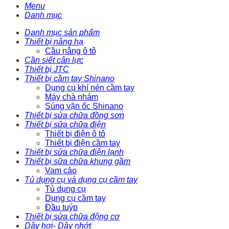
Menu
Danh mục
Danh mục sản phẩm
Thiết bị nâng hạ
Cầu nâng ô tô
Cần siết cân lực
Thiết bị JTC
Thiết bị cầm tay Shinano
Dụng cụ khí nén cầm tay
Máy chà nhám
Súng vặn ốc Shinano
Thiết bị sửa chữa đồng sơn
Thiết bị sữa chữa điện
Thiết bị điện ô tô
Thiết bị điện cầm tay
Thiết bị sửa chữa điện lạnh
Thiết bị sữa chữa khung gầm
Vam cảo
Tủ dụng cụ và dụng cụ cầm tay
Tủ dụng cụ
Dụng cụ cầm tay
Đầu tuýp
Thiết bị sửa chữa động cơ
Dây hơi- Dây nhớt