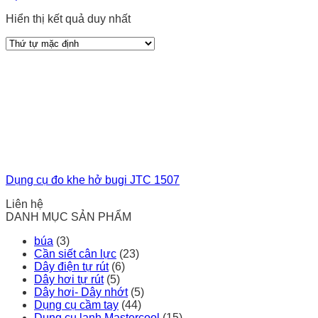
Hiển thị kết quả duy nhất
Dụng cụ đo khe hở bugi JTC 1507
Liên hệ
DANH MỤC SẢN PHẨM
búa
(3)
Cần siết cân lực
(23)
Dây điện tự rút
(6)
Dây hơi tự rút
(5)
Dây hơi- Dây nhớt
(5)
Dụng cụ cầm tay
(44)
Dụng cụ lạnh Mastercool
(15)