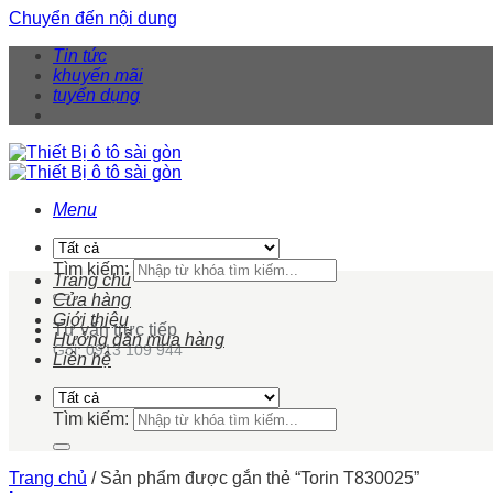
Chuyển đến nội dung
Tin tức
khuyến mãi
tuyển dụng
Menu
Tìm kiếm:
Trang chủ
Cửa hàng
Giới thiệu
Tư vấn trực tiếp
Hướng dẫn mua hàng
Gọi: 0913 109 944
Liên hệ
Tìm kiếm:
Trang chủ
/
Sản phẩm được gắn thẻ “Torin T830025”