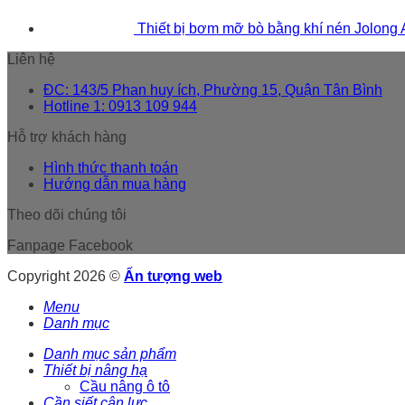
Thiết bị bơm mỡ bò bằng khí nén Jolong
Liên hệ
ĐC: 143/5 Phan huy ích, Phường 15, Quận Tân Bình
Hotline 1: 0913 109 944
Hỗ trợ khách hàng
Hình thức thanh toán
Hướng dẫn mua hàng
Theo dõi chúng tôi
Fanpage Facebook
Copyright 2026 ©
Ấn tượng web
Menu
Danh mục
Danh mục sản phẩm
Thiết bị nâng hạ
Cầu nâng ô tô
Cần siết cân lực