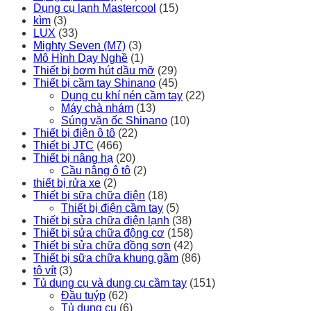
Dụng cụ lạnh Mastercool
(15)
kìm
(3)
LUX
(33)
Mighty Seven (M7)
(3)
Mô Hình Dạy Nghề
(1)
Thiết bị bơm hút dầu mỡ
(29)
Thiết bị cầm tay Shinano
(45)
Dụng cụ khí nén cầm tay
(22)
Máy chà nhám
(13)
Súng vặn ốc Shinano
(10)
Thiết bị điện ô tô
(22)
Thiết bị JTC
(466)
Thiết bị nâng hạ
(20)
Cầu nâng ô tô
(2)
thiết bị rửa xe
(2)
Thiết bị sữa chữa điện
(18)
Thiết bị điện cầm tay
(5)
Thiết bị sửa chữa điện lạnh
(38)
Thiết bị sửa chữa động cơ
(158)
Thiết bị sửa chữa đồng sơn
(42)
Thiết bị sữa chữa khung gầm
(86)
tô vít
(3)
Tủ dụng cụ và dụng cụ cầm tay
(151)
Đầu tuýp
(62)
Tủ dụng cụ
(6)