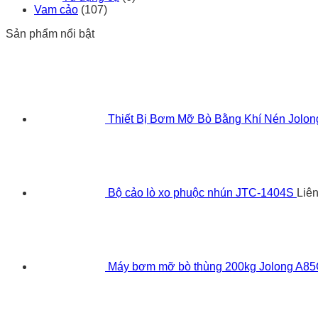
Vam cảo
(107)
Sản phẩm nổi bật
Thiết Bị Bơm Mỡ Bò Bằng Khí Nén Jolo
Bộ cảo lò xo phuộc nhún JTC-1404S
Liê
Máy bơm mỡ bò thùng 200kg Jolong A8