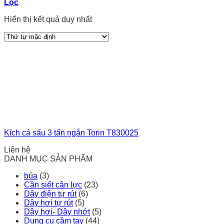
Lọc
Hiển thị kết quả duy nhất
Kích cá sấu 3 tấn ngắn Torin T830025
Liên hệ
DANH MỤC SẢN PHẨM
búa
(3)
Cần siết cân lực
(23)
Dây điện tự rút
(6)
Dây hơi tự rút
(5)
Dây hơi- Dây nhớt
(5)
Dụng cụ cầm tay
(44)