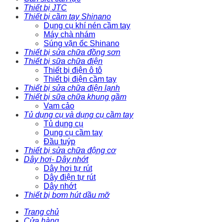
Thiết bị JTC
Thiết bị cầm tay Shinano
Dụng cụ khí nén cầm tay
Máy chà nhám
Súng vặn ốc Shinano
Thiết bị sửa chữa đồng sơn
Thiết bị sữa chữa điện
Thiết bị điện ô tô
Thiết bị điện cầm tay
Thiết bị sửa chữa điện lạnh
Thiết bị sữa chữa khung gầm
Vam cảo
Tủ dụng cụ và dụng cụ cầm tay
Tủ dụng cụ
Dụng cụ cầm tay
Đầu tuýp
Thiết bị sửa chữa động cơ
Dây hơi- Dây nhớt
Dây hơi tự rút
Dây điện tự rút
Dây nhớt
Thiết bị bơm hút dầu mỡ
Trang chủ
Cửa hàng