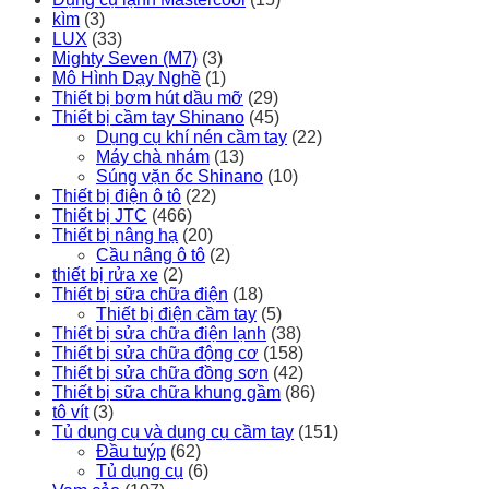
kìm
(3)
LUX
(33)
Mighty Seven (M7)
(3)
Mô Hình Dạy Nghề
(1)
Thiết bị bơm hút dầu mỡ
(29)
Thiết bị cầm tay Shinano
(45)
Dụng cụ khí nén cầm tay
(22)
Máy chà nhám
(13)
Súng vặn ốc Shinano
(10)
Thiết bị điện ô tô
(22)
Thiết bị JTC
(466)
Thiết bị nâng hạ
(20)
Cầu nâng ô tô
(2)
thiết bị rửa xe
(2)
Thiết bị sữa chữa điện
(18)
Thiết bị điện cầm tay
(5)
Thiết bị sửa chữa điện lạnh
(38)
Thiết bị sửa chữa động cơ
(158)
Thiết bị sửa chữa đồng sơn
(42)
Thiết bị sữa chữa khung gầm
(86)
tô vít
(3)
Tủ dụng cụ và dụng cụ cầm tay
(151)
Đầu tuýp
(62)
Tủ dụng cụ
(6)