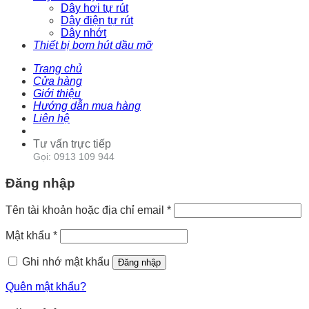
Dây hơi tự rút
Dây điện tự rút
Dây nhớt
Thiết bị bơm hút dầu mỡ
Trang chủ
Cửa hàng
Giới thiệu
Hướng dẫn mua hàng
Liên hệ
Tư vấn trực tiếp
Gọi: 0913 109 944
Đăng nhập
Tên tài khoản hoặc địa chỉ email
*
Mật khẩu
*
Ghi nhớ mật khẩu
Đăng nhập
Quên mật khẩu?