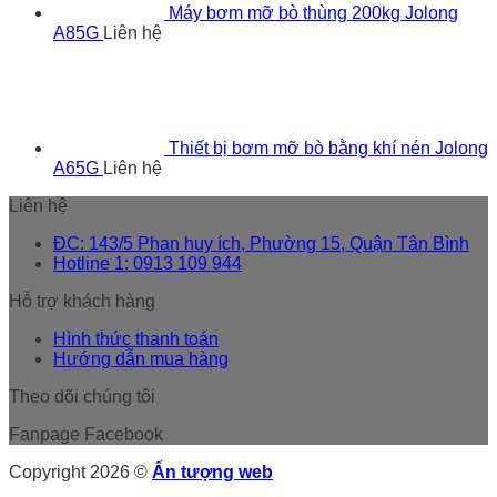
Máy bơm mỡ bò thùng 200kg Jolong
A85G
Liên hệ
Thiết bị bơm mỡ bò bằng khí nén Jolong
A65G
Liên hệ
Liên hệ
ĐC: 143/5 Phan huy ích, Phường 15, Quận Tân Bình
Hotline 1: 0913 109 944
Hỗ trợ khách hàng
Hình thức thanh toán
Hướng dẫn mua hàng
Theo dõi chúng tôi
Fanpage Facebook
Copyright 2026 ©
Ấn tượng web