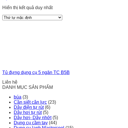
Hiển thị kết quả duy nhất
Tủ đựng dụng cụ 5 ngăn TC B5B
Liên hệ
DANH MỤC SẢN PHẨM
búa
(3)
Cần siết cân lực
(23)
Dây điện tự rút
(6)
Dây hơi tự rút
(5)
Dây hơi- Dây nhớt
(5)
Dụng cụ cầm tay
(44)
Dụng cụ lạnh Mastercool
(15)