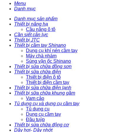
Menu
Danh mục
Danh mục sản phẩm
Thiết bị nâng hạ
Cầu nâng ô tô
Cần siết cân lực
Thiết bị JTC
Thiết bị cầm tay Shinano
Dụng cụ khí nén cầm tay
Máy chà nhám
Súng vặn ốc Shinano
Thiết bị sửa chữa đồng sơn
Thiết bị sữa chữa điện
Thiết bị điện ô tô
Thiết bị điện cầm tay
Thiết bị sửa chữa điện lạnh
Thiết bị sữa chữa khung gầm
Vam cảo
Tủ dụng cụ và dụng cụ cầm tay
Tủ dụng cụ
Dụng cụ cầm tay
Đầu tuýp
Thiết bị sửa chữa động cơ
Dây hơi- Dây nhớt